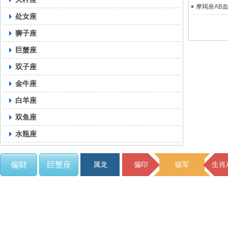
摩羯座AB
处女座
狮子座
巨蟹座
双子座
金牛座
白羊座
双鱼座
水瓶座
偏财
巨蟹座
属龙
偏印
破军
生肖
C