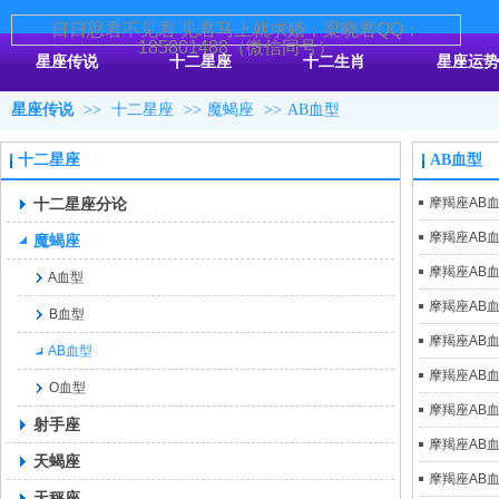
日日思君不见君 见君马上就求婚；梁晓君QQ：
185801488（微信同号）
星座传说
十二星座
十二生肖
星座运势
星座传说
>>
十二星座
>>
魔蝎座
>>
AB血型
十二星座
AB血型
十二星座分论
摩羯座AB
摩羯座AB
魔蝎座
摩羯座AB
A血型
摩羯座AB
B血型
摩羯座AB
AB血型
摩羯座AB
O血型
摩羯座AB
射手座
摩羯座AB
天蝎座
摩羯座AB
天秤座