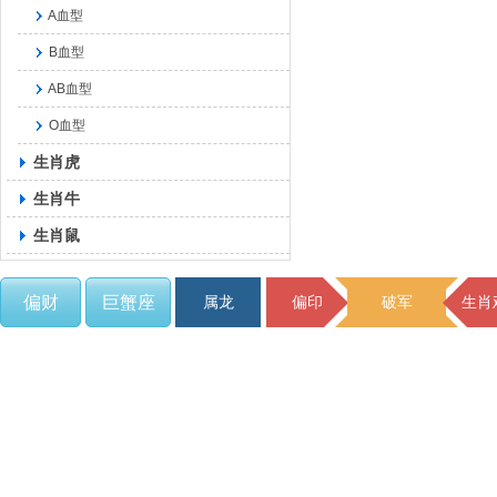
A血型
B血型
AB血型
O血型
生肖虎
生肖牛
生肖鼠
偏财
巨蟹座
属龙
偏印
破军
生肖
C