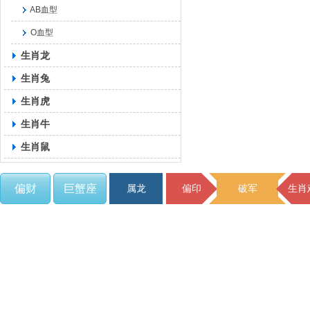
AB血型
O血型
生肖龙
生肖兔
生肖虎
生肖牛
生肖鼠
偏财
巨蟹座
属龙
偏印
破军
生肖
C