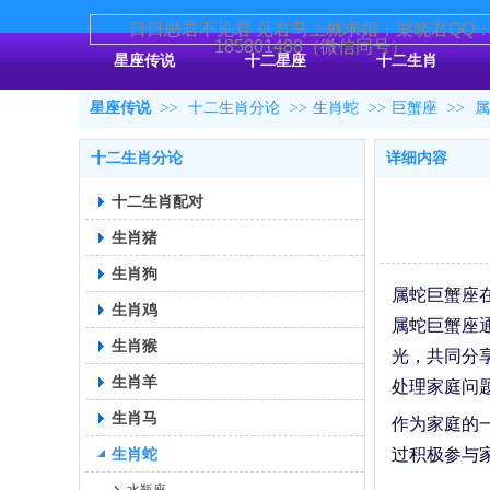
日日思君不见君 见君马上就求婚；梁晓君QQ
185801488（微信同号）
星座传说
十二星座
十二生肖
星座传说
>>
十二生肖分论
>>
生肖蛇
>>
巨蟹座
>>
属
十二生肖分论
详细内容
十二生肖配对
生肖猪
生肖狗
属蛇巨蟹座
生肖鸡
属蛇巨蟹座
生肖猴
光，共同分
生肖羊
处理家庭问
生肖马
作为家庭的
生肖蛇
过积极参与