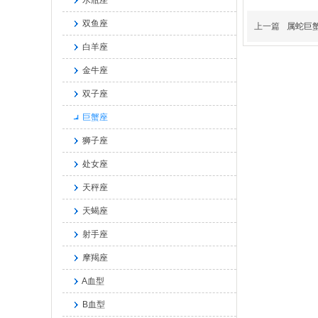
水瓶座
双鱼座
上一篇
属蛇巨蟹
白羊座
金牛座
双子座
巨蟹座
狮子座
处女座
天秤座
天蝎座
射手座
摩羯座
A血型
B血型