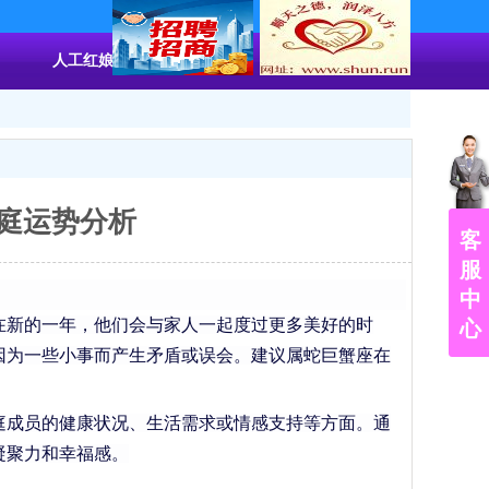
人工红娘
周易占卜
风水玄学
家庭运势分析
客
服
中
在
新的一年，他们会与家人一起度过更多美好的时
心
因为一些小事而产生矛盾或误会。建议属蛇巨蟹座在
庭成员的健康状况、生活需求或情感支持等方面。通
凝聚力和幸福感。